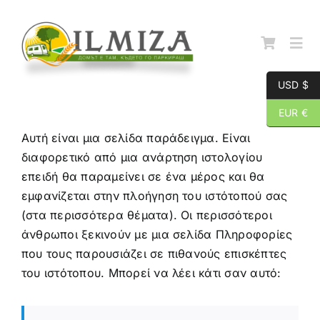
Skip
to
content
Togg
Navi
USD $
Начална страница
EUR €
Αυτή είναι μια σελίδα παράδειγμα. Είναι
За нас
διαφορετικό από μια ανάρτηση ιστολογίου
επειδή θα παραμείνει σε ένα μέρος και θα
εμφανίζεται στην πλοήγηση του ιστότοπού σας
Каталог
(στα περισσότερα θέματα). Οι περισσότεροι
άνθρωποι ξεκινούν με μια σελίδα Πληροφορίες
Контакти
που τους παρουσιάζει σε πιθανούς επισκέπτες
του ιστότοπου. Μπορεί να λέει κάτι σαν αυτό: