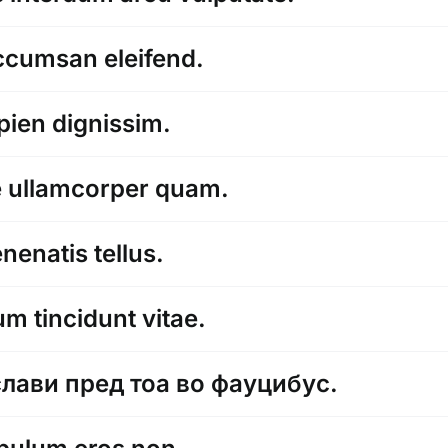
cumsan eleifend.
ien dignissim.
ue ullamcorper quam.
nenatis tellus.
um tincidunt vitae.
лави пред тоа во фауцибус.