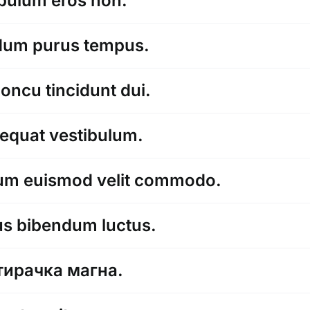
ibulum eros non.
dum purus tempus.
honcu tincidunt dui.
sequat vestibulum.
um euismod velit commodo.
rus bibendum luctus.
утирачка магна.