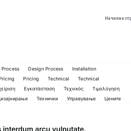
Начална ст
 Process
Design Process
Installation
Pricing
Pricing
Technical
Technical
χείριση
Εγκατάσταση
Τεχνικός
Τιμολόγηση
дизајнирање
Технички
Управување
Цените
s interdum arcu vulputate.