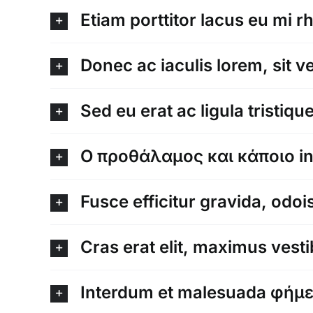
Etiam porttitor lacus eu mi r
Donec ac iaculis lorem, sit ve
Sed eu erat ac ligula tristiq
Ο προθάλαμος και κάποιο i
Fusce efficitur gravida, odoi
Cras erat elit, maximus vest
Interdum et malesuada φήμες