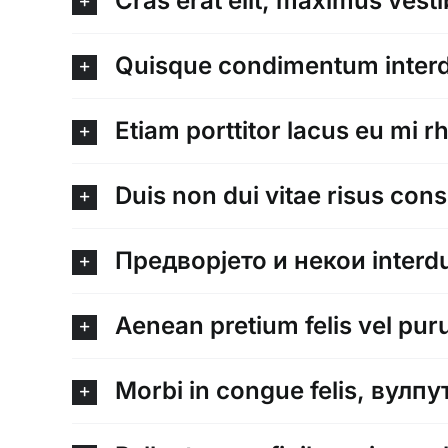
Cras erat elit, maximus vest
Quisque condimentum inter
Etiam porttitor lacus eu mi r
Duis non dui vitae risus con
Предворјето и некои interd
Aenean pretium felis vel pu
Morbi in congue felis, вулп