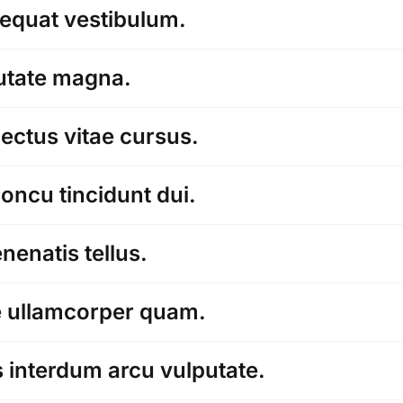
sequat vestibulum.
putate magna.
lectus vitae cursus.
honcu tincidunt dui.
nenatis tellus.
ue ullamcorper quam.
s interdum arcu vulputate.