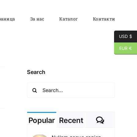
раница
За нас
Каталог
Контакти
USD $
EUR €
Search
Search
for:
Commen
Popular
Recent