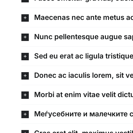
Maecenas nec ante metus ac
Nunc pellentesque augue sap
Sed eu erat ac ligula tristiq
Donec ac iaculis lorem, sit ve
Morbi at enim vitae velit dict
Меѓусебните и малечките с