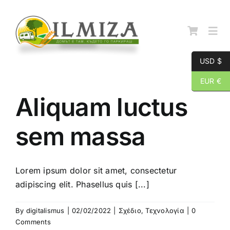
Skip
to
content
Togg
Navi
USD $
Начална страница
EUR €
Aliquam luctus
За нас
sem massa
Каталог
Lorem ipsum dolor sit amet, consectetur
Контакти
adipiscing elit. Phasellus quis [...]
By
digitalismus
|
02/02/2022
|
Σχέδιο
,
Τεχνολογία
|
0
Comments