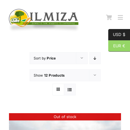
Skip
to
content
Togg
Navi
USD $
Начална страница
EUR €
Sort by
Price
За нас
Show
12 Products
Каталог
Контакти
Out of stock