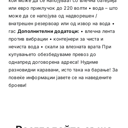
кои може да се напојуваат со влечна батерија
или евро приклучок до 220 волти • вода – што
може да се напојува од надворешен /
внатрешен резервоар или од извор на вода •
гас
Дополнителни додатоци:
• влечна лента
против вибрации • контејнери за чиста и
нечиста вода • скали за влезната врата При
купувањето обезбедуваме превоз до
однапред договорена адреса! Нудиме
разновидни каравани, исто така на барање! За
повеќе информации јавете се на наведените
броеви!