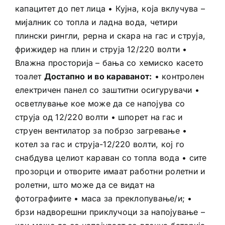
капацитет до пет лица • Кујна, која вклучува –
мијалник со топла и ладна вода, четири
плински рингли, рерна и скара на гас и струја,
фрижидер на плин и струја 12/220 волти •
Влажна просторија – бања со хемиско касето
тоалет
Достапно и во караванот:
• контролен
електричен панел со заштитни осигурувачи •
осветлување кое може да се напојува со
струја од 12/220 волти • шпорет на гас и
струен вентилатор за побрзо загревање •
котел за гас и струја-12/220 волти, кој го
снабдува целиот караван со топла вода • сите
прозорци и отворите имаат работни ролетни и
ролетни, што може да се видат на
фотографиите • маса за преклопување/и; •
брзи надворешни приклучоци за напојување –