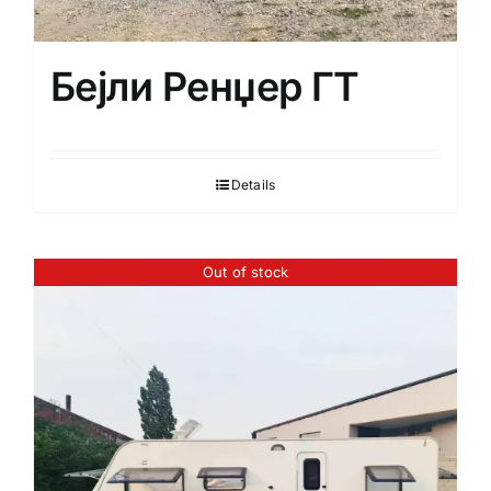
Бејли Ренџер ГТ
Details
Out of stock