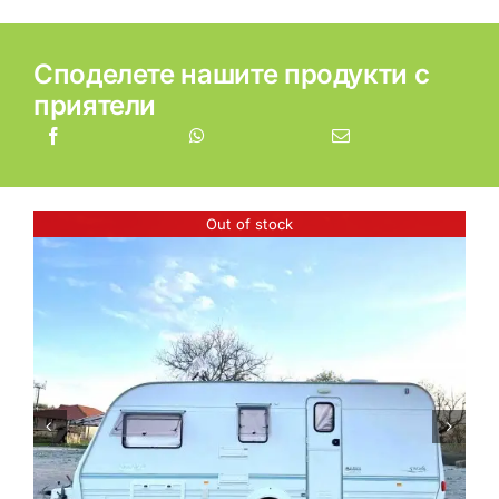
Споделете нашите продукти с
приятели
Out of stock

