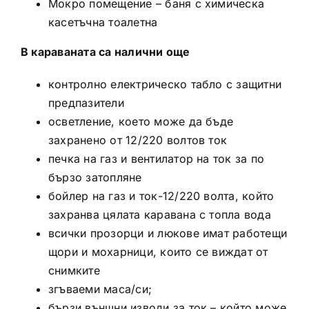
Мокро помещение – баня с химическа
касетъчна тоалетна
В караваната са налични още
контролно електрическо табло с защитни
предпазители
осветление, което може да бъде
захранено от 12/220 волтов ток
печка на газ и вентилатор на ток за по
бързо затопляне
бойлер на газ и ток-12/220 волта, който
захранва цялата каравана с топла вода
всички прозорци и люкове имат работещи
щори и мохарници, които се виждат от
снимките
згъваеми маса/си;
бързи външни изводи за ток – който може