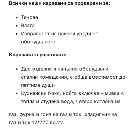
Всички наши каравани са проверени за:
Течове
Влага
Изправност на всички уреди от
оборудването
Караваната разполага:
Две отделни и напълно оборудвани
спални помещения, с обща вместимост до
петтима души
Кухненски бокс, който включва – мивка с
топла и студена вода, четери котлона на
газ, фурна и грил на газ и ток, хладилник на
газ и ток 12/220 волта